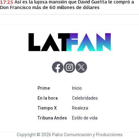
Así es la lujosa mansión que David Guetta le compró a
17:25
Don Francisco más de 60 millones de dólares
abre en nueva pestaña
abre en nueva pestaña
abre en nueva pestaña
abre en nueva pestaña
Prime
Inicio
abre en nueva pestaña
En la hora
Celebridades
abre en nueva pestaña
Tiempo X
Realeza
abre en nueva pestaña
Tribuna Andes
Estilo de vida
Copyright © 2026 Palco Comunicación y Producciones