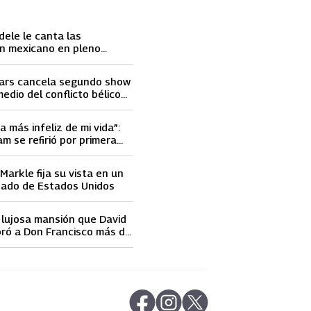
dele le canta las
n mexicano en pleno
ace llorar
ars cancela segundo show
medio del conflicto bélico
 e Israel
a más infeliz de mi vida”:
m se refirió por primera
elidad de David Beckham
arkle fija su vista en un
nado de Estados Unidos
a lujosa mansión que David
ró a Don Francisco más de
 dólares
abre en nueva pestaña
abre en nueva pestaña
abre en nueva pestaña