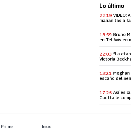
Lo último
VIDEO: A
22:19
mañanitas a fa
concierto, lo h
Bruno M
18:59
en Tel Aviv en 
entre Palestina
“La etap
22:03
Victoria Beckha
vez a la infid
Meghan M
13:21
escaño del Se
Así es l
17:25
Guetta le comp
60 millones de
abre en nueva pestaña
Prime
Inicio