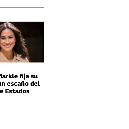
rkle fija su
un escaño del
e Estados