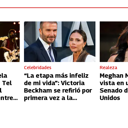
Celebridades
Realeza
ela
“La etapa más infeliz
Meghan Ma
 Tel
de mi vida”: Victoria
vista en 
l
Beckham se refirió por
Senado d
entre
primera vez a la
Unidos
l
infidelidad de David
Beckham