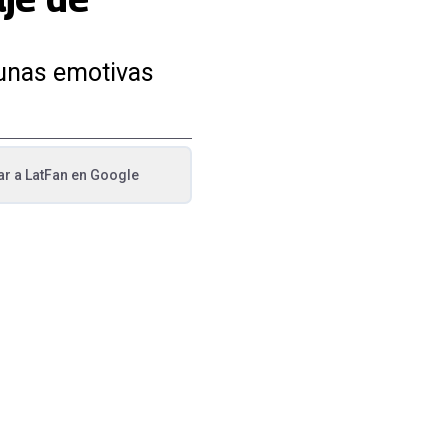
 unas emotivas
ar a
LatFan
en Google
va pestaña