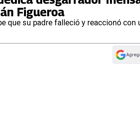
ián Figueroa
be que su padre falleció y reaccionó con
Agreg
abre en nue