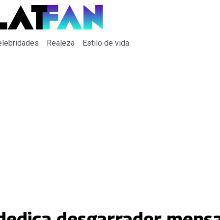
elebridades
Realeza
Estilo de vida
 dedica desgarrador mensa