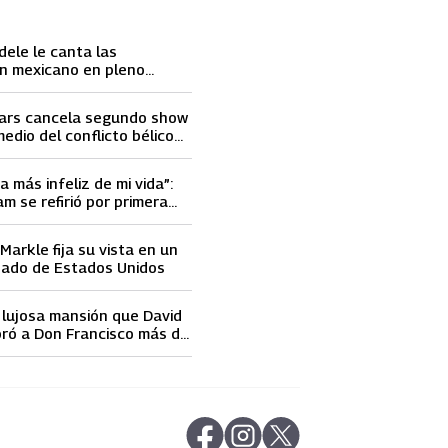
dele le canta las
n mexicano en pleno
ace llorar
ars cancela segundo show
medio del conflicto bélico
 e Israel
a más infeliz de mi vida”:
m se refirió por primera
elidad de David Beckham
arkle fija su vista en un
nado de Estados Unidos
a lujosa mansión que David
ró a Don Francisco más de
 dólares
abre en nueva pestaña
abre en nueva pestaña
abre en nueva pestaña