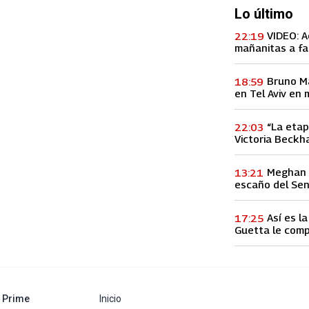
Lo último
VIDEO: A
22:19
mañanitas a fa
concierto, lo h
Bruno M
18:59
en Tel Aviv en 
entre Palestina
“La etap
22:03
Victoria Beckha
vez a la infid
Meghan M
13:21
escaño del Se
Así es l
17:25
Guetta le comp
60 millones de
abre en nueva pestaña
Prime
Inicio