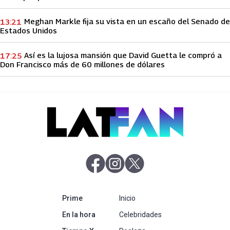
Meghan Markle fija su vista en un escaño del Senado de
13:21
Estados Unidos
Así es la lujosa mansión que David Guetta le compró a
17:25
Don Francisco más de 60 millones de dólares
abre en nueva pestaña
abre en nueva pestaña
abre en nueva pestaña
abre en nueva pestaña
Prime
Inicio
abre en nueva pestaña
En la hora
Celebridades