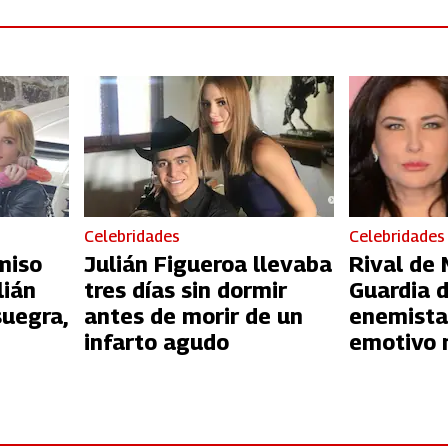
Celebridades
Celebridades
miso
Julián Figueroa llevaba
Rival de 
lián
tres días sin dormir
Guardia d
suegra,
antes de morir de un
enemista
infarto agudo
emotivo 
apoyo