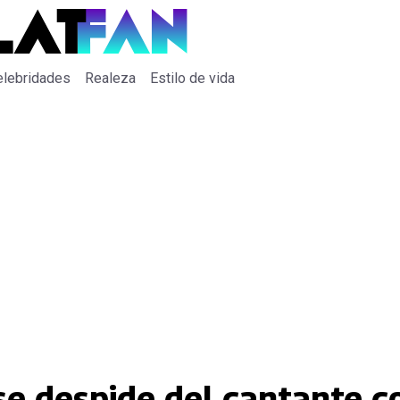
elebridades
Realeza
Estilo de vida
 se despide del cantante 