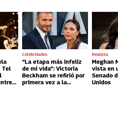
Celebridades
Realeza
ela
“La etapa más infeliz
Meghan Ma
 Tel
de mi vida”: Victoria
vista en 
l
Beckham se refirió por
Senado d
entre
primera vez a la
Unidos
l
infidelidad de David
Beckham