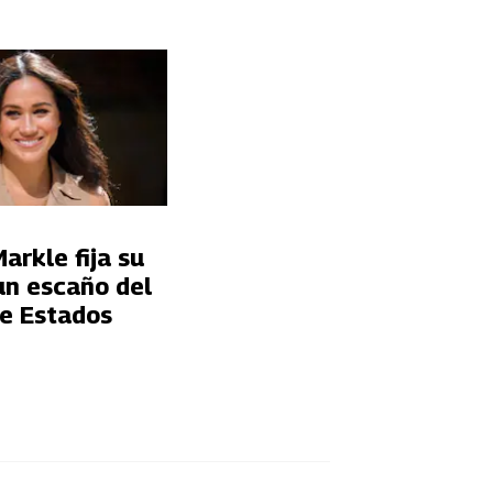
rkle fija su
un escaño del
e Estados