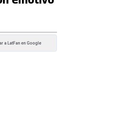
ar a
LatFan
en Google
va pestaña