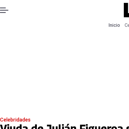
Inicio
C
Celebridades
Viuda de Julián Figueroa