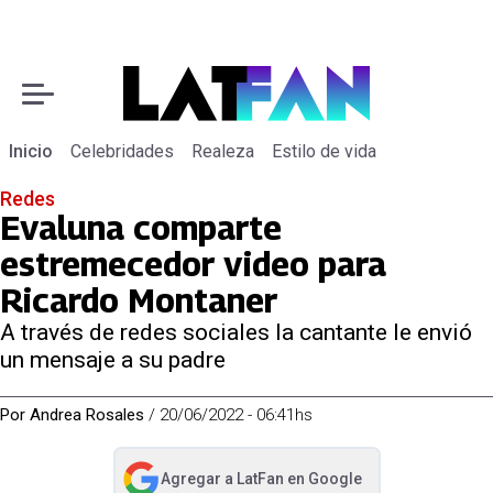
Inicio
Celebridades
Realeza
Estilo de vida
Redes
Evaluna comparte
estremecedor video para
Ricardo Montaner
A través de redes sociales la cantante le envió
un mensaje a su padre
Por
Andrea Rosales
/
20/06/2022 - 06:41hs
Agregar a
LatFan
en Google
abre en nueva pestaña