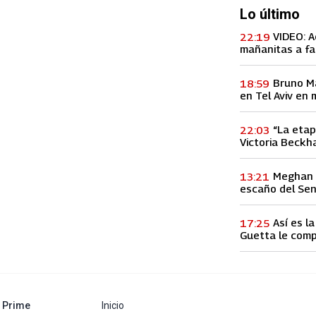
Lo último
VIDEO: A
22:19
mañanitas a fa
concierto, lo h
Bruno M
18:59
en Tel Aviv en 
entre Palestina
“La etap
22:03
Victoria Beckha
vez a la infid
Meghan M
13:21
escaño del Se
Así es l
17:25
Guetta le comp
60 millones de
abre en nueva pestaña
Prime
Inicio