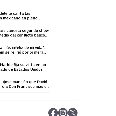
dele le canta las
n mexicano en pleno
ace llorar
ars cancela segundo show
medio del conflicto bélico
 e Israel
a más infeliz de mi vida”:
m se refirió por primera
elidad de David Beckham
arkle fija su vista en un
nado de Estados Unidos
a lujosa mansión que David
ró a Don Francisco más de
 dólares
abre en nueva pestaña
abre en nueva pestaña
abre en nueva pestaña