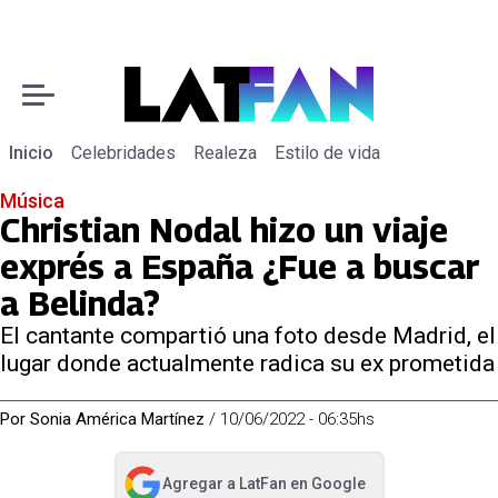
Inicio
Celebridades
Realeza
Estilo de vida
Música
Christian Nodal hizo un viaje
exprés a España ¿Fue a buscar
a Belinda?
El cantante compartió una foto desde Madrid, el
lugar donde actualmente radica su ex prometida
Por
Sonia América Martínez
/
10/06/2022 - 06:35hs
Agregar a
LatFan
en Google
abre en nueva pestaña