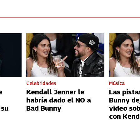
Celebridades
Música
e
Kendall Jenner le
Las pista
habría dado el NO a
Bunny de
 su
Bad Bunny
video so
con Kend