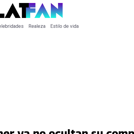
elebridades
Realeza
Estilo de vida
er ya no ocultan su comp