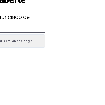
enunciado de
ar a
LatFan
en Google
va pestaña