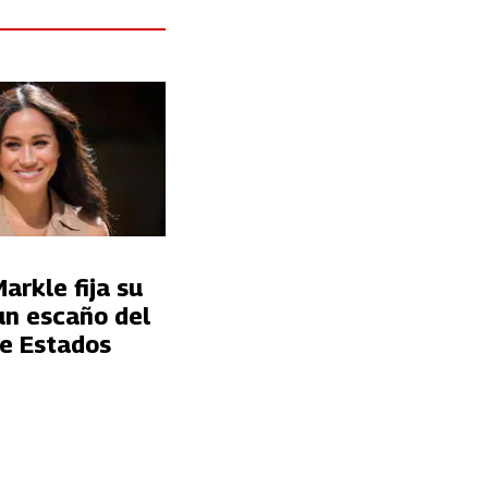
rkle fija su
un escaño del
e Estados