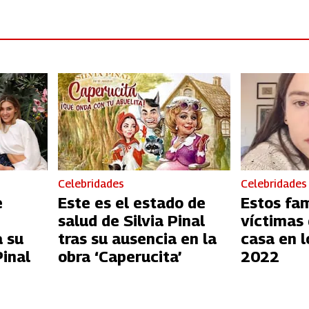
Celebridades
Celebridades
e
Este es el estado de
Estos fa
salud de Silvia Pinal
víctimas 
a su
tras su ausencia en la
casa en l
Pinal
obra ‘Caperucita’
2022