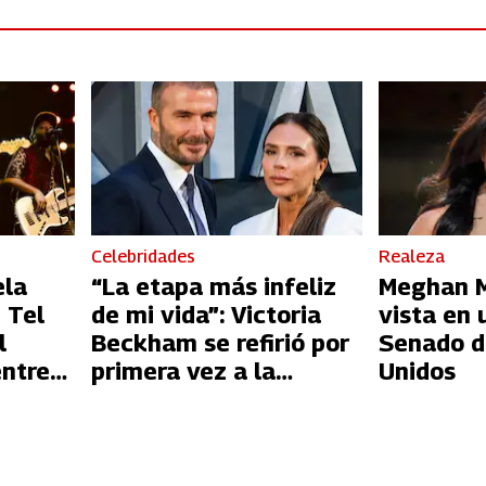
Celebridades
Realeza
ela
“La etapa más infeliz
Meghan Ma
 Tel
de mi vida”: Victoria
vista en 
l
Beckham se refirió por
Senado d
entre
primera vez a la
Unidos
l
infidelidad de David
Beckham