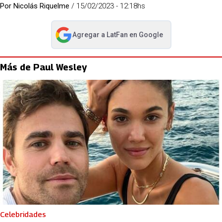
Por
Nicolás Riquelme
/
15/02/2023 - 12:18hs
Agregar a
LatFan
en Google
abre en nueva pestaña
Más de Paul Wesley
Celebridades