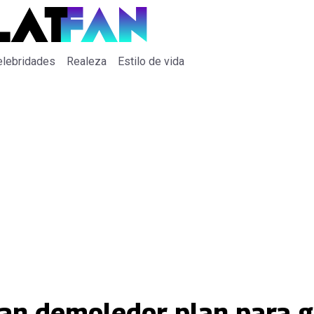
elebridades
Realeza
Estilo de vida
nan demoledor plan para 