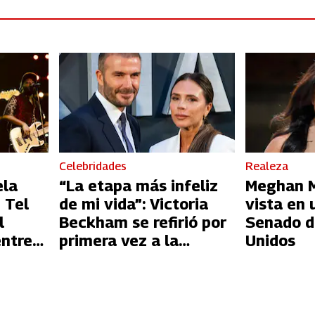
Celebridades
Realeza
ela
“La etapa más infeliz
Meghan Ma
 Tel
de mi vida”: Victoria
vista en 
l
Beckham se refirió por
Senado d
entre
primera vez a la
Unidos
l
infidelidad de David
Beckham