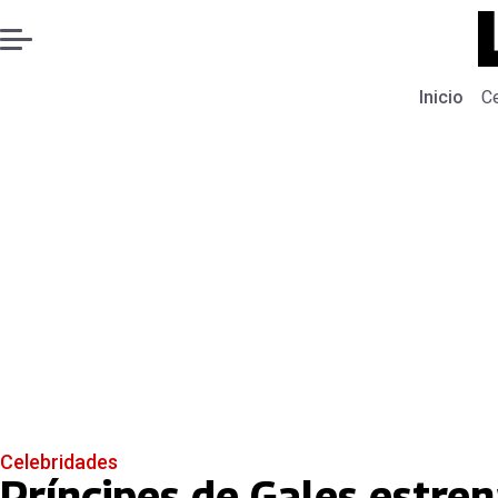
Inicio
C
Celebridades
Príncipes de Gales estre