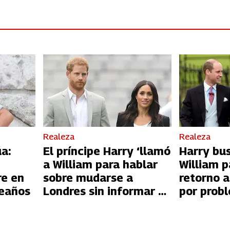
Realeza
Realeza
a:
El príncipe Harry ‘llamó
Harry bu
a William para hablar
William p
re en
sobre mudarse a
retorno a
eaños
Londres sin informar a
por prob
Meghan’
dinero