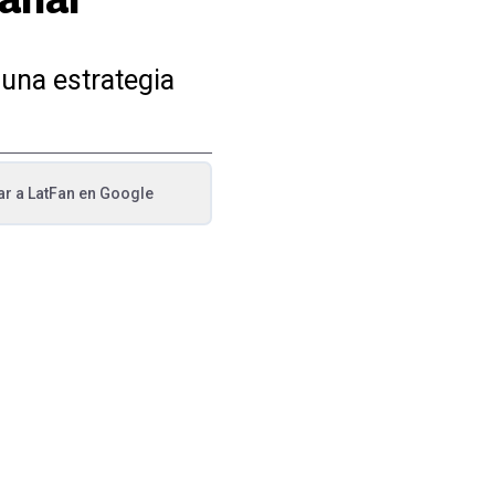
 una estrategia
ar a
LatFan
en Google
va pestaña