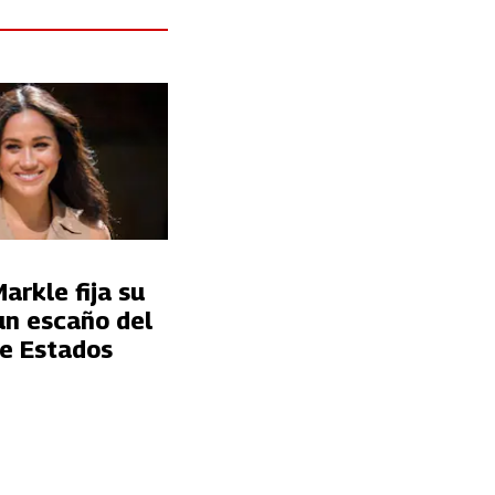
rkle fija su
un escaño del
e Estados