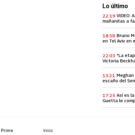
Lo último
VIDEO: A
22:19
mañanitas a fa
concierto, lo h
Bruno M
18:59
en Tel Aviv en 
entre Palestina
“La etap
22:03
Victoria Beckha
vez a la infid
Meghan M
13:21
escaño del Se
Así es l
17:25
Guetta le comp
60 millones de
abre en nueva pestaña
Prime
Inicio