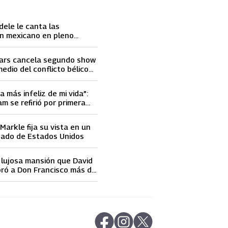
dele le canta las
n mexicano en pleno
ace llorar
ars cancela segundo show
medio del conflicto bélico
 e Israel
a más infeliz de mi vida”:
m se refirió por primera
elidad de David Beckham
arkle fija su vista en un
nado de Estados Unidos
a lujosa mansión que David
ró a Don Francisco más de
 dólares
abre en nueva pestaña
abre en nueva pestaña
abre en nueva pestaña