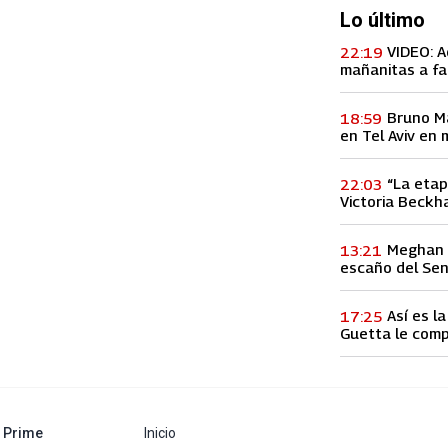
Lo último
VIDEO: A
22:19
mañanitas a fa
concierto, lo h
Bruno M
18:59
en Tel Aviv en 
entre Palestina
“La etap
22:03
Victoria Beckha
vez a la infid
Meghan M
13:21
escaño del Se
Así es l
17:25
Guetta le comp
60 millones de
abre en nueva pestaña
Prime
Inicio