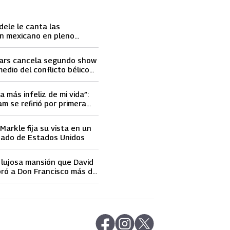
dele le canta las
n mexicano en pleno
ace llorar
ars cancela segundo show
medio del conflicto bélico
 e Israel
a más infeliz de mi vida”:
m se refirió por primera
elidad de David Beckham
arkle fija su vista en un
nado de Estados Unidos
a lujosa mansión que David
ró a Don Francisco más de
 dólares
abre en nueva pestaña
abre en nueva pestaña
abre en nueva pestaña