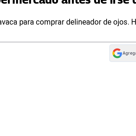
aca para comprar delineador de ojos. Hiz
Agreg
abre en nue