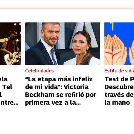
Celebridades
Estilo de vid
ela
“La etapa más infeliz
Test de P
 Tel
de mi vida”: Victoria
Descubre
l
Beckham se refirió por
través de
entre
primera vez a la
la mano
l
infidelidad de David
Beckham