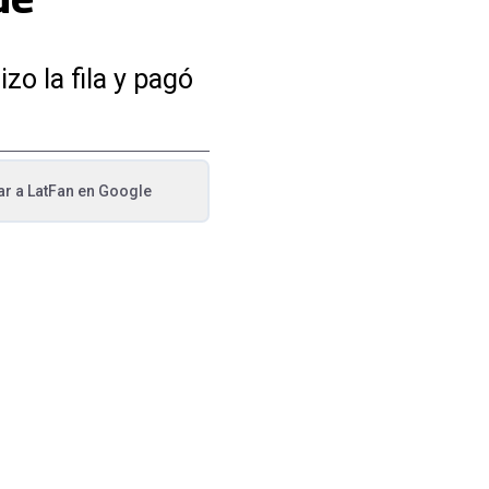
o la fila y pagó
ar a
LatFan
en Google
va pestaña