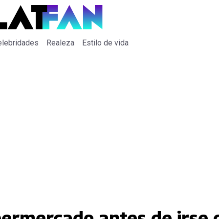
elebridades
Realeza
Estilo de vida
upermercado antes de irse 