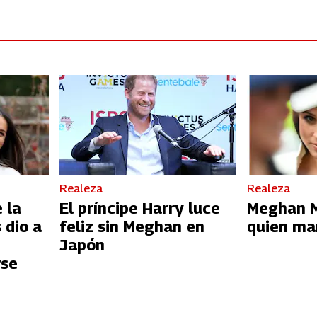
Realeza
Realeza
 la
El príncipe Harry luce
Meghan M
s dio a
feliz sin Meghan en
quien ma
Japón
rse