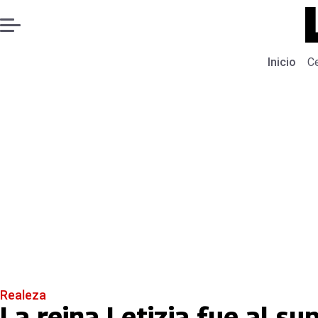
Inicio
C
Realeza
La reina Letizia fue al s