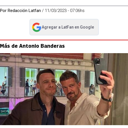
Por
Redacción Latfan
/
11/03/2023 - 07:06hs
Agregar a
LatFan
en Google
abre en nueva pestaña
Más de Antonio Banderas