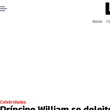
Inicio
C
Celebridades
Príncipe William se delei