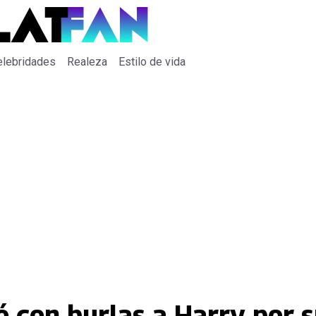
elebridades
Realeza
Estilo de vida
tó con burlas a Harry por 