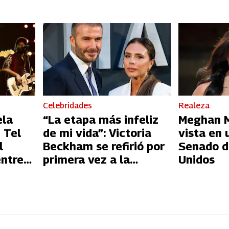
Celebridades
Realeza
ela
“La etapa más infeliz
Meghan Ma
 Tel
de mi vida”: Victoria
vista en 
l
Beckham se refirió por
Senado d
entre
primera vez a la
Unidos
l
infidelidad de David
Beckham