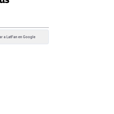
ar a
LatFan
en Google
va pestaña