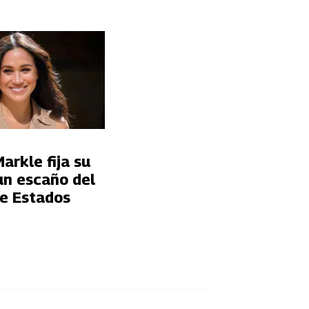
rkle fija su
un escaño del
e Estados