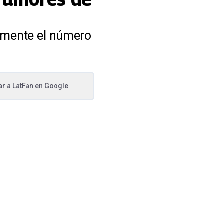
vamente el número
ar a
LatFan
en Google
va pestaña