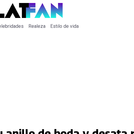
elebridades
Realeza
Estilo de vida
u anillo de boda y desata