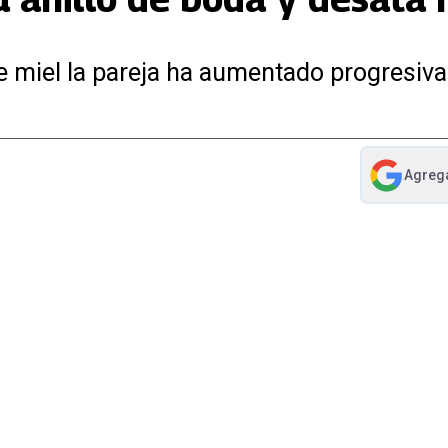
de miel la pareja ha aumentado progresi
Agreg
abre en nue