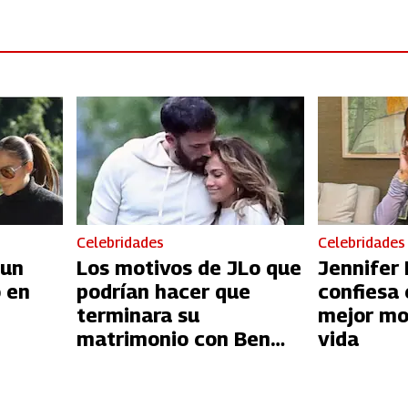
Celebridades
Celebridades
 un
Los motivos de JLo que
Jennifer
o en
podrían hacer que
confiesa 
terminara su
mejor mo
matrimonio con Ben
vida
Affleck