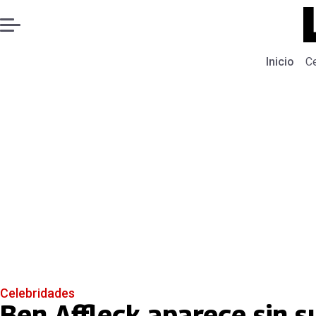
Inicio
C
Celebridades
Ben Affleck aparece sin s