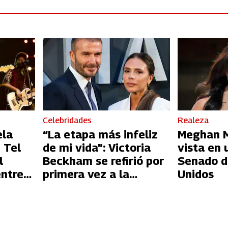
Celebridades
Realeza
ela
“La etapa más infeliz
Meghan Ma
 Tel
de mi vida”: Victoria
vista en 
l
Beckham se refirió por
Senado d
entre
primera vez a la
Unidos
l
infidelidad de David
Beckham