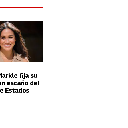
rkle fija su
un escaño del
e Estados