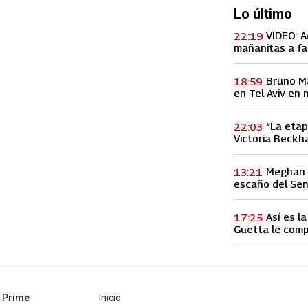
Lo último
VIDEO: A
22:19
mañanitas a fa
concierto, lo h
Bruno M
18:59
en Tel Aviv en 
entre Palestina
“La etap
22:03
Victoria Beckha
vez a la infid
Meghan M
13:21
escaño del Se
Así es l
17:25
Guetta le comp
60 millones de
abre en nueva pestaña
Prime
Inicio