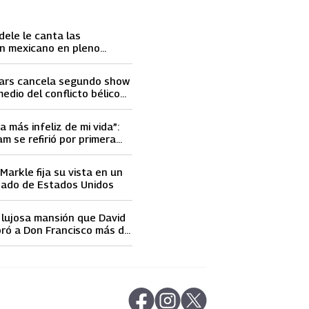
dele le canta las
n mexicano en pleno
ace llorar
ars cancela segundo show
medio del conflicto bélico
 e Israel
a más infeliz de mi vida”:
m se refirió por primera
elidad de David Beckham
arkle fija su vista en un
nado de Estados Unidos
a lujosa mansión que David
ró a Don Francisco más de
 dólares
abre en nueva pestaña
abre en nueva pestaña
abre en nueva pestaña