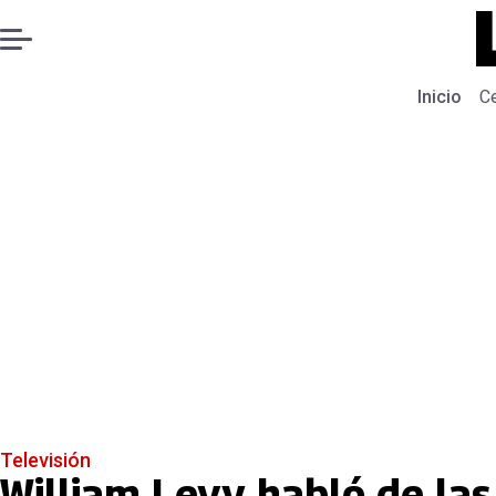
Inicio
C
Televisión
William Levy habló de las