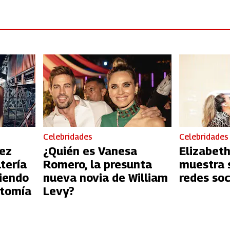
Celebridades
Celebridades
rez
¿Quién es Vanesa
Elizabeth
ltería
Romero, la presunta
muestra 
iendo
nueva novia de William
redes soc
atomía
Levy?