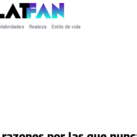
elebridades
Realeza
Estilo de vida
 razones por las que nunc