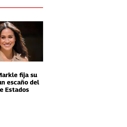
rkle fija su
un escaño del
e Estados