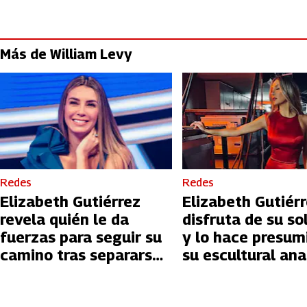
Más de William Levy
Redes
Redes
Elizabeth Gutiérrez
Elizabeth Gutiér
revela quién le da
disfruta de su so
fuerzas para seguir su
y lo hace presum
camino tras separarse
su escultural an
de William Levy