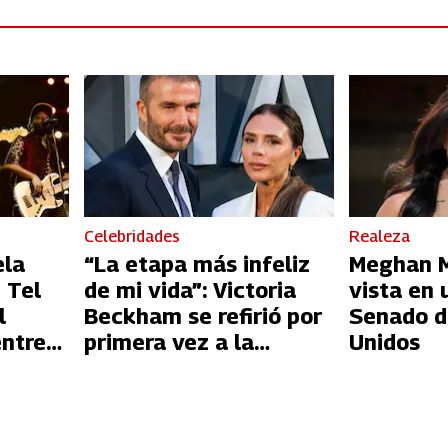
Celebridades
Realeza
ela
“La etapa más infeliz
Meghan Ma
 Tel
de mi vida”: Victoria
vista en 
l
Beckham se refirió por
Senado d
entre
primera vez a la
Unidos
l
infidelidad de David
Beckham