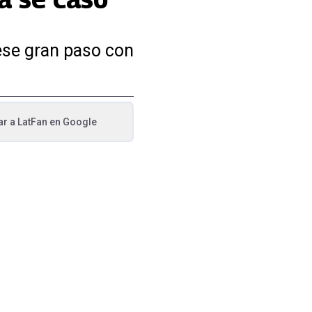
 ese gran paso con
ar a
LatFan
en Google
va pestaña