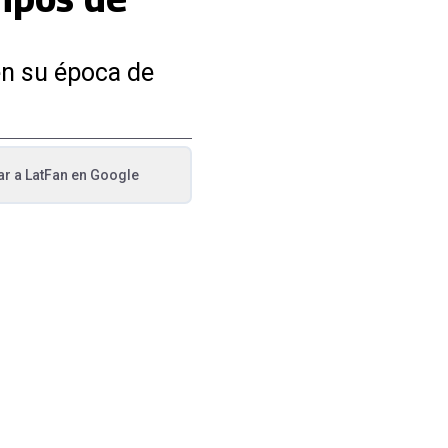
en su época de
ar a
LatFan
en Google
va pestaña