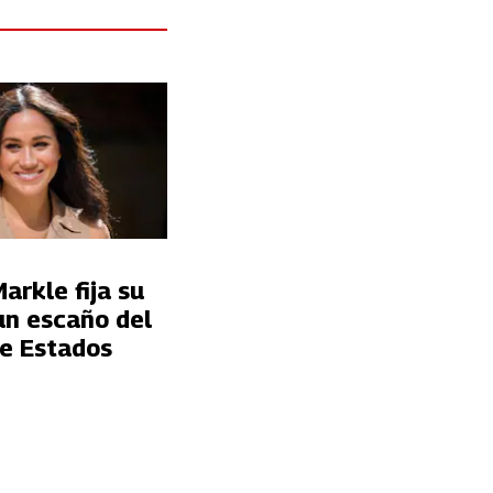
rkle fija su
un escaño del
e Estados