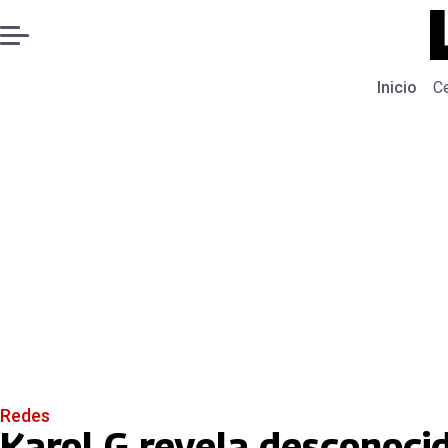
Inicio
C
Redes
Karol G revela desconoci