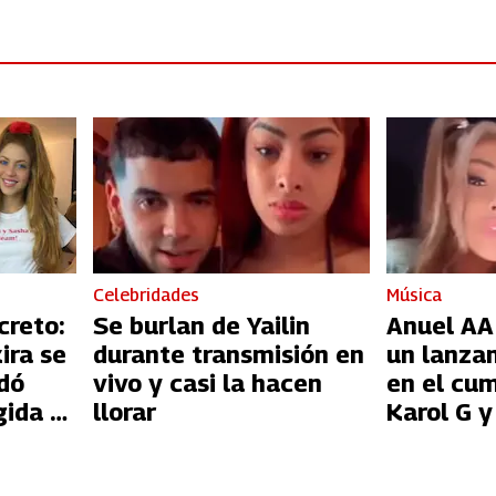
Celebridades
Música
creto:
Se burlan de Yailin
Anuel AA 
ira se
durante transmisión en
un lanza
dó
vivo y casi la hacen
en el cu
gida a
llorar
Karol G y
redes