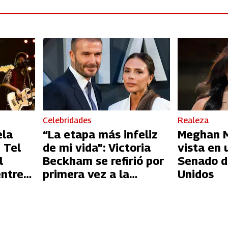
Celebridades
Realeza
ela
“La etapa más infeliz
Meghan Ma
 Tel
de mi vida”: Victoria
vista en 
l
Beckham se refirió por
Senado d
entre
primera vez a la
Unidos
l
infidelidad de David
Beckham