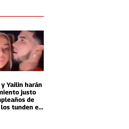
y Yailin harán
miento justo
mpleaños de
 los tunden en