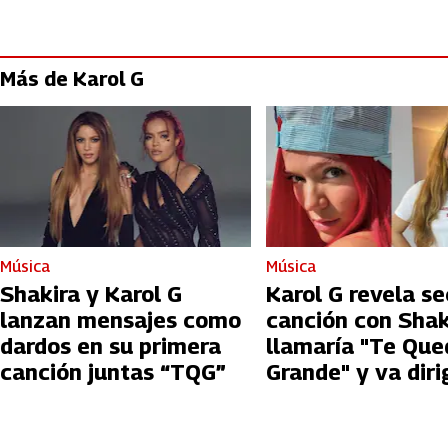
Más de Karol G
Música
Música
Shakira y Karol G
Karol G revela se
lanzan mensajes como
canción con Shak
dardos en su primera
llamaría "Te Que
canción juntas “TQG”
Grande" y va diri
ex parejas