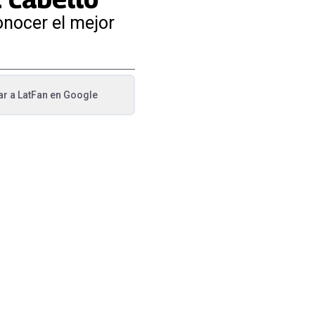
onocer el mejor
ar a
LatFan
en Google
va pestaña