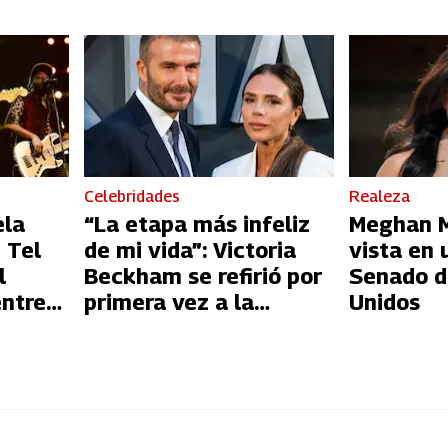
Celebridades
Realeza
ela
“La etapa más infeliz
Meghan Ma
 Tel
de mi vida”: Victoria
vista en 
l
Beckham se refirió por
Senado d
entre
primera vez a la
Unidos
l
infidelidad de David
Beckham