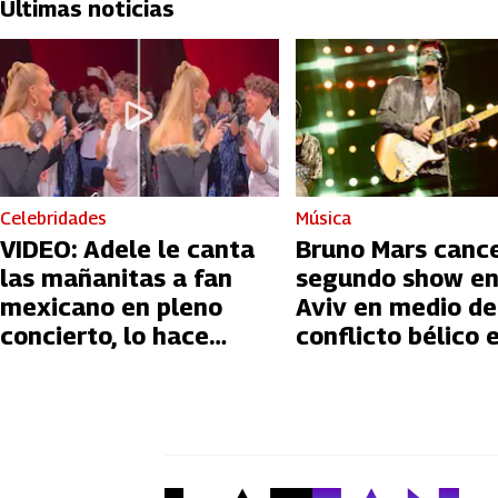
Últimas noticias
Celebridades
Música
VIDEO: Adele le canta
Bruno Mars canc
las mañanitas a fan
segundo show en
mexicano en pleno
Aviv en medio de
concierto, lo hace
conflicto bélico 
llorar
Palestina e Israe