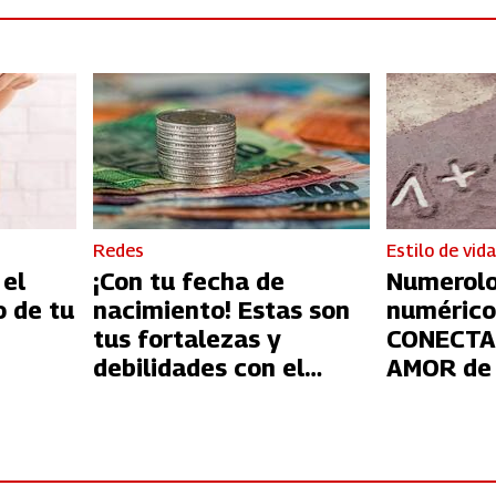
Redes
Estilo de vid
 el
¡Con tu fecha de
Numerolo
o de tu
nacimiento! Estas son
numérico
tus fortalezas y
CONECTAR con
debilidades con el
AMOR de 
dinero según la
numerología