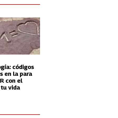
a
gía: códigos
s en la para
 el
tu vida