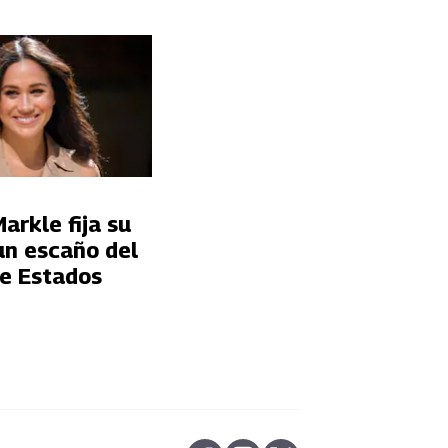
rkle fija su
un escaño del
e Estados
abre en nueva pestaña
abre en nueva pestaña
abre en nueva pestaña