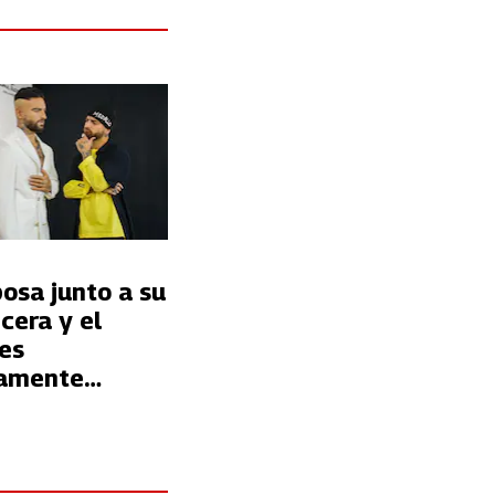
osa junto a su
 cera y el
 es
ramente
so