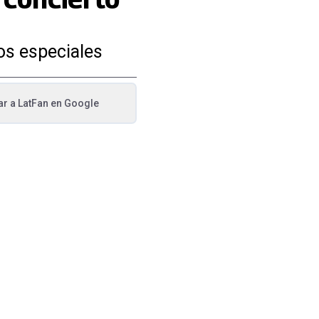
os especiales
ar a
LatFan
en Google
va pestaña