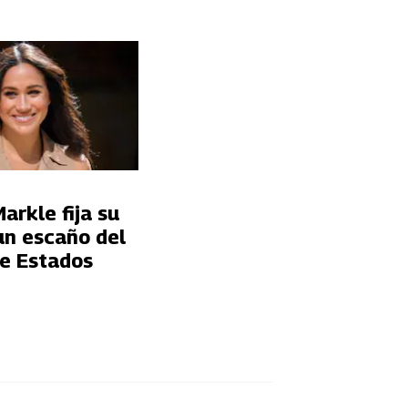
rkle fija su
un escaño del
e Estados