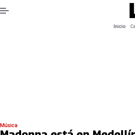
Inicio
C
Música
Madonna está en Medellín