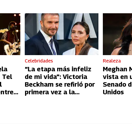
Celebridades
Realeza
ela
“La etapa más infeliz
Meghan Ma
 Tel
de mi vida”: Victoria
vista en 
l
Beckham se refirió por
Senado d
entre
primera vez a la
Unidos
l
infidelidad de David
Beckham