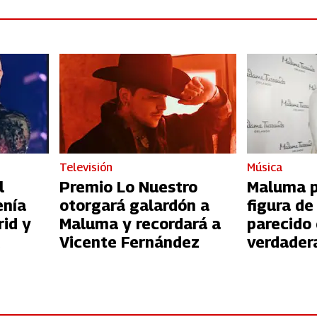
Televisión
Música
l
Premio Lo Nuestro
Maluma p
enía
otorgará galardón a
figura de
rid y
Maluma y recordará a
parecido
Vicente Fernández
verdade
asombro