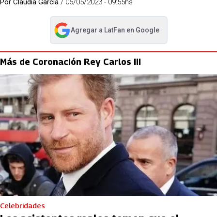
Por
Claudia Garcia
/
06/05/2023 - 09:55hs
Agregar a
LatFan
en Google
abre en nueva pestaña
Más de Coronación Rey Carlos III
Celebridades