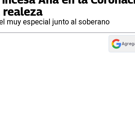
a realeza
el muy especial junto al soberano
Agreg
abre en nue