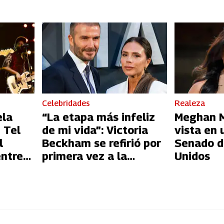
Celebridades
Realeza
ela
“La etapa más infeliz
Meghan Ma
 Tel
de mi vida”: Victoria
vista en 
l
Beckham se refirió por
Senado d
entre
primera vez a la
Unidos
l
infidelidad de David
Beckham