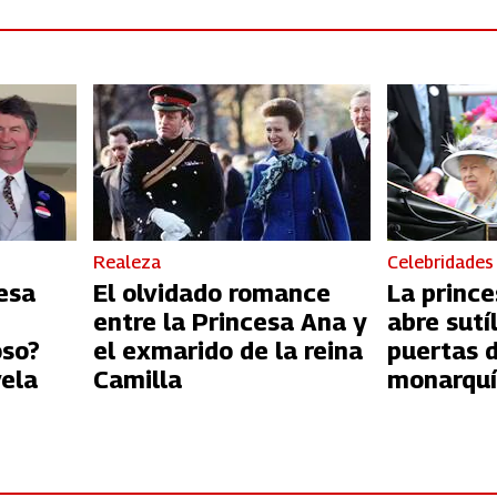
Realeza
Celebridades
esa
El olvidado romance
La prince
entre la Princesa Ana y
abre sutí
oso?
el exmarido de la reina
puertas d
vela
Camilla
monarquí
Meghan