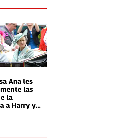
sa Ana les
lmente las
e la
a a Harry y