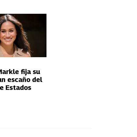
rkle fija su
un escaño del
e Estados