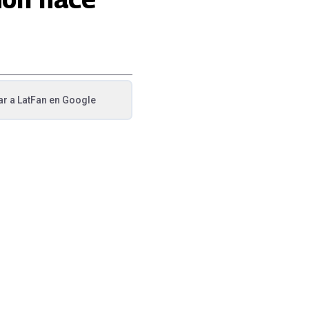
ar a
LatFan
en Google
va pestaña