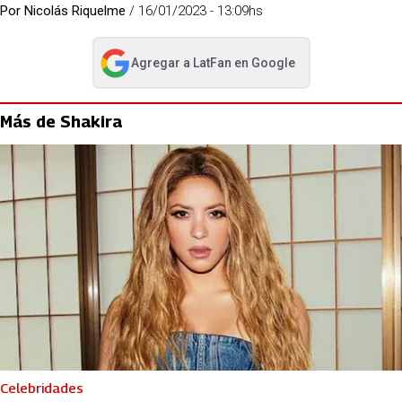
Por
Nicolás Riquelme
/
16/01/2023 - 13:09hs
Agregar a
LatFan
en Google
abre en nueva pestaña
Más de Shakira
Celebridades