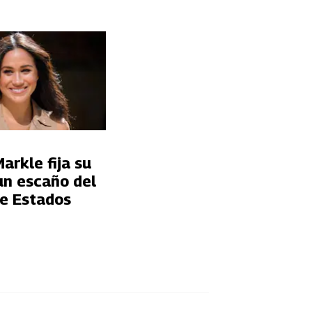
rkle fija su
un escaño del
e Estados