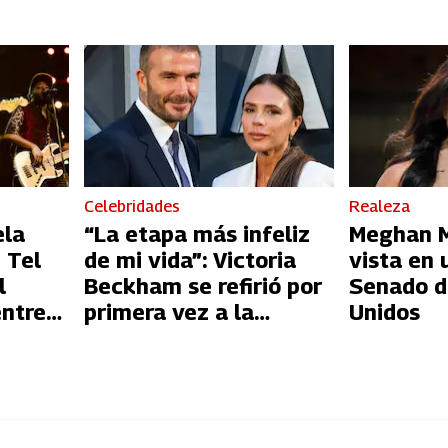
Celebridades
Realeza
ela
“La etapa más infeliz
Meghan Ma
 Tel
de mi vida”: Victoria
vista en 
l
Beckham se refirió por
Senado d
entre
primera vez a la
Unidos
l
infidelidad de David
Beckham