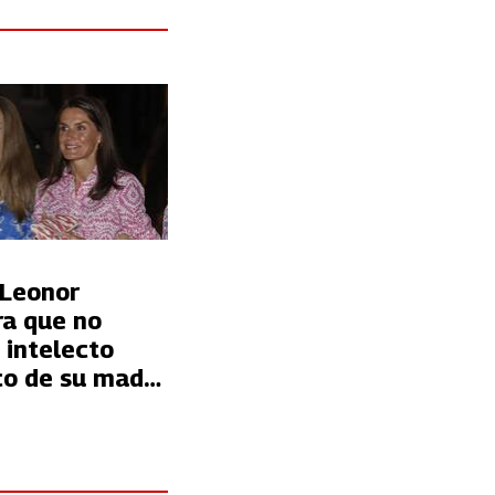
 Leonor
a que no
 intelecto
o de su madre
e con sus