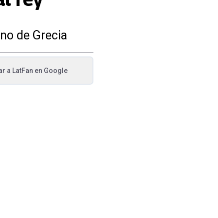
ino de Grecia
ar a
LatFan
en Google
va pestaña