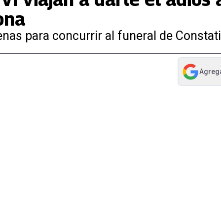
ona
nas para concurrir al funeral de Constat
Agreg
abre en nue