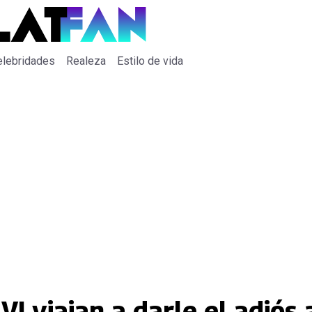
elebridades
Realeza
Estilo de vida
VI viajan a darle el adiós 