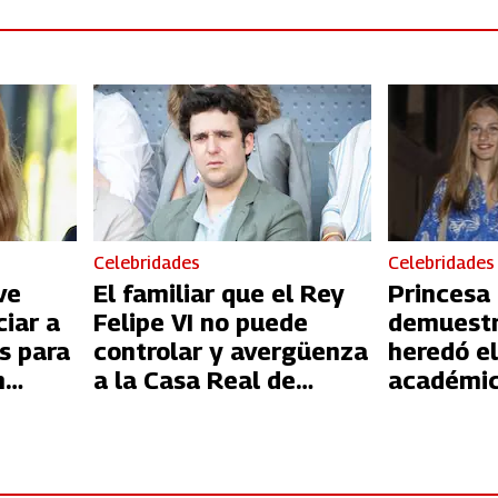
Celebridades
Celebridades
ve
El familiar que el Rey
Princesa
ciar a
Felipe VI no puede
demuestr
s para
controlar y avergüenza
heredó el
n
a la Casa Real de
académic
España
y la venc
notas