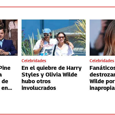
Celebridades
Celebridades
Pine
En el quiebre de Harry
Fanático
a
Styles y Olivia Wilde
destrozan
 de
hubo otros
Wilde po
 en
involucrados
inapropi
A$AP Ro