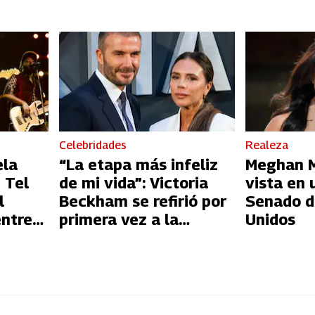
Celebridades
Realeza
ela
“La etapa más infeliz
Meghan Ma
 Tel
de mi vida”: Victoria
vista en 
l
Beckham se refirió por
Senado d
entre
primera vez a la
Unidos
l
infidelidad de David
Beckham