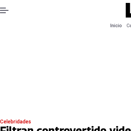
Inicio
C
Celebridades
Filtran controvertido vid