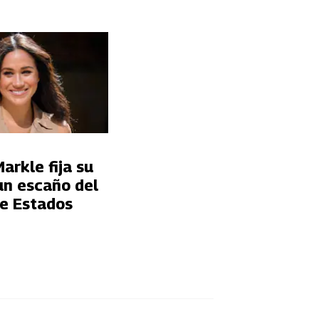
rkle fija su
un escaño del
e Estados