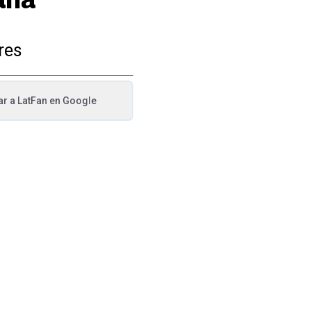
res
ar a
LatFan
en Google
va pestaña