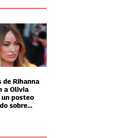
s de Rihanna
 a Olivia
r un posteo
ado sobre
cky