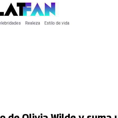
elebridades
Realeza
Estilo de vida
eo de Olivia Wilde y suma 