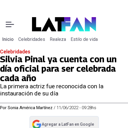
Inicio
Celebridades
Realeza
Estilo de vida
Celebridades
Silvia Pinal ya cuenta con un
día oficial para ser celebrada
cada año
La primera actriz fue reconocida con la
instauración de su día
Por
Sonia América Martínez
/
11/06/2022 - 09:28hs
Agregar a
LatFan
en Google
abre en nueva pestaña