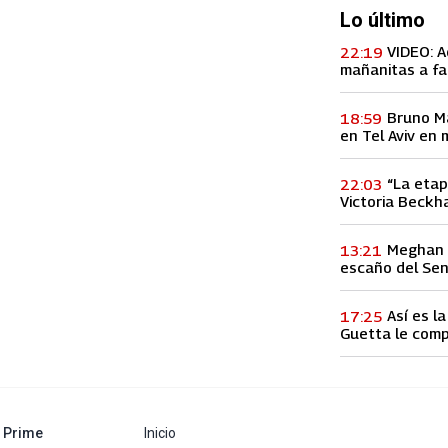
Lo último
VIDEO: A
22:19
mañanitas a fa
concierto, lo h
Bruno M
18:59
en Tel Aviv en 
entre Palestina
“La etap
22:03
Victoria Beckha
vez a la infid
Meghan M
13:21
escaño del Se
Así es l
17:25
Guetta le comp
60 millones de
abre en nueva pestaña
Prime
Inicio