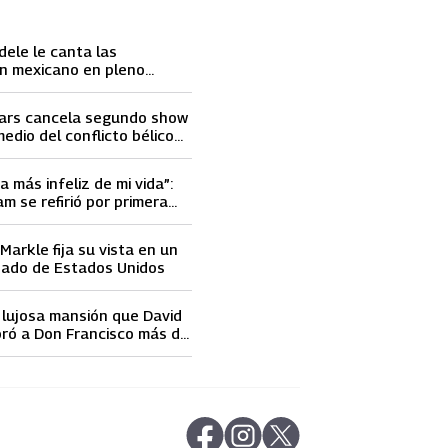
dele le canta las
n mexicano en pleno
ace llorar
ars cancela segundo show
medio del conflicto bélico
 e Israel
a más infeliz de mi vida”:
m se refirió por primera
elidad de David Beckham
arkle fija su vista en un
nado de Estados Unidos
a lujosa mansión que David
ró a Don Francisco más de
 dólares
abre en nueva pestaña
abre en nueva pestaña
abre en nueva pestaña