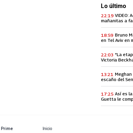
Lo último
VIDEO: A
22:19
mañanitas a fa
concierto, lo h
Bruno M
18:59
en Tel Aviv en 
entre Palestina
“La etap
22:03
Victoria Beckha
vez a la infid
Meghan M
13:21
escaño del Se
Así es l
17:25
Guetta le comp
60 millones de
abre en nueva pestaña
Prime
Inicio