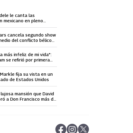
dele le canta las
n mexicano en pleno
ace llorar
ars cancela segundo show
medio del conflicto bélico
 e Israel
a más infeliz de mi vida”:
m se refirió por primera
elidad de David Beckham
arkle fija su vista en un
nado de Estados Unidos
a lujosa mansión que David
ró a Don Francisco más de
 dólares
abre en nueva pestaña
abre en nueva pestaña
abre en nueva pestaña