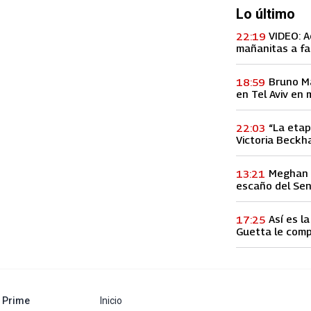
Lo último
VIDEO: A
22:19
mañanitas a fa
concierto, lo h
Bruno M
18:59
en Tel Aviv en 
entre Palestina
“La etap
22:03
Victoria Beckha
vez a la infid
Meghan M
13:21
escaño del Se
Así es l
17:25
Guetta le comp
60 millones de
abre en nueva pestaña
Prime
Inicio