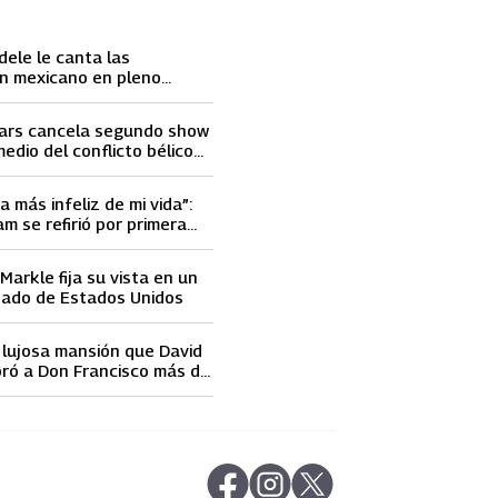
dele le canta las
n mexicano en pleno
ace llorar
ars cancela segundo show
medio del conflicto bélico
 e Israel
a más infeliz de mi vida”:
m se refirió por primera
elidad de David Beckham
arkle fija su vista en un
nado de Estados Unidos
a lujosa mansión que David
ró a Don Francisco más de
 dólares
abre en nueva pestaña
abre en nueva pestaña
abre en nueva pestaña