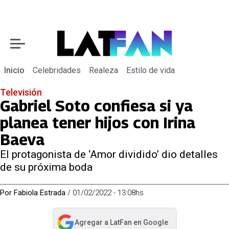
Inicio
Celebridades
Realeza
Estilo de vida
Televisión
Gabriel Soto confiesa si ya
planea tener hijos con Irina
Baeva
El protagonista de ‘Amor dividido’ dio detalles
de su próxima boda
Por
Fabiola Estrada
/
01/02/2022 - 13:08hs
Agregar a
LatFan
en Google
abre en nueva pestaña