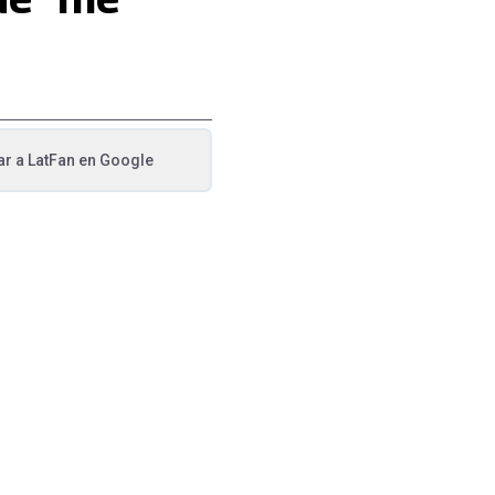
ar a
LatFan
en Google
va pestaña