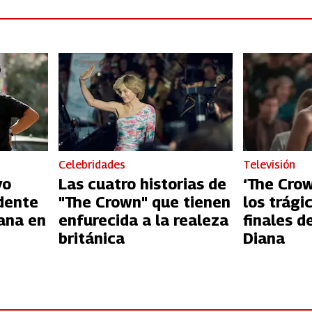
Celebridades
Televisión
vo
Las cuatro historias de
‘The Crow
dente
"The Crown" que tienen
los trági
iana en
enfurecida a la realeza
finales d
británica
Diana