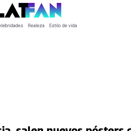
elebridades
Realeza
Estilo de vida
ia, salen nuevos pósters 