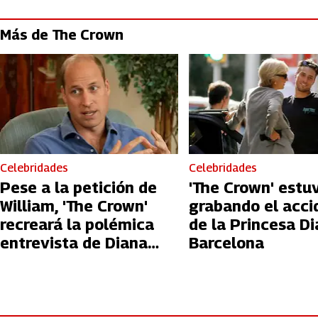
Más de The Crown
Celebridades
Celebridades
Pese a la petición de
'The Crown' estu
William, 'The Crown'
grabando el acci
recreará la polémica
de la Princesa D
entrevista de Diana
Barcelona
con la BBC