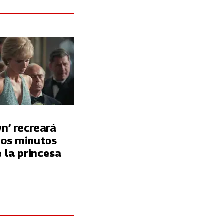
n’ recreará
cos minutos
e la princesa