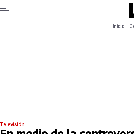
Inicio
C
Televisión
En medio de la controvers