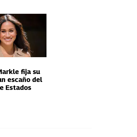
rkle fija su
un escaño del
e Estados