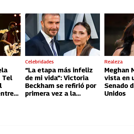
Celebridades
Realeza
ela
“La etapa más infeliz
Meghan Ma
 Tel
de mi vida”: Victoria
vista en 
l
Beckham se refirió por
Senado d
entre
primera vez a la
Unidos
l
infidelidad de David
Beckham