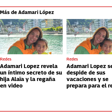
Más de Adamari López
Redes
Redes
Adamari Lopez revela
Adamari Lopez s
un íntimo secreto de su
despide de sus
hija Alaïa y la regaña
vacaciones y se
en video
prepara para el r
a clases