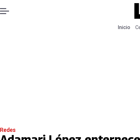
Inicio
C
Redes
Adamari López enternece