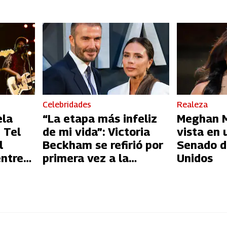
Celebridades
Realeza
ela
“La etapa más infeliz
Meghan Ma
 Tel
de mi vida”: Victoria
vista en 
l
Beckham se refirió por
Senado d
entre
primera vez a la
Unidos
l
infidelidad de David
Beckham