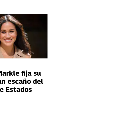
rkle fija su
un escaño del
e Estados