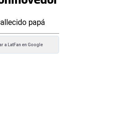
allecido papá
ar a
LatFan
en Google
va pestaña