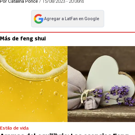
Por
Catalina Ponce
/
15/08/2023 - 20:06hs
Agregar a
LatFan
en Google
abre en nueva pestaña
Más de feng shui
Estilo de vida