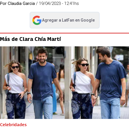
Por
Claudia Garcia
/
19/04/2023 - 12:41hs
Agregar a
LatFan
en Google
abre en nueva pestaña
Más de Clara Chía Martí
Celebridades