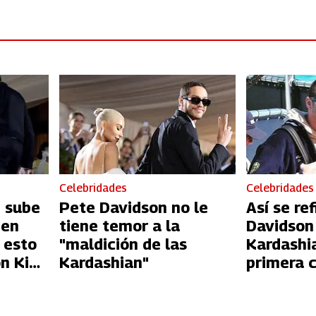
Celebridades
Celebridades
 sube
Pete Davidson no le
Así se re
 en
tiene temor a la
Davidson
 esto
"maldición de las
Kardashi
on Kim
Kardashian"
primera c
relación