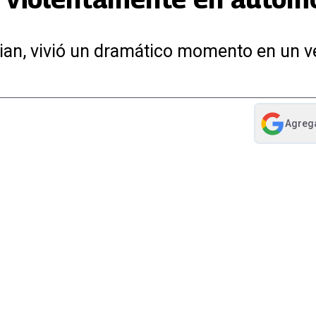
ian, vivió un dramático momento en un v
Agreg
abre en nue