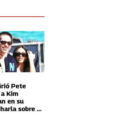
firió Pete
 a Kim
an en su
harla sobre su