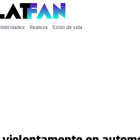
elebridades
Realeza
Estilo de vida
a violentamente en automó