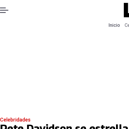
Inicio
C
Celebridades
Pete Davidson se estrell