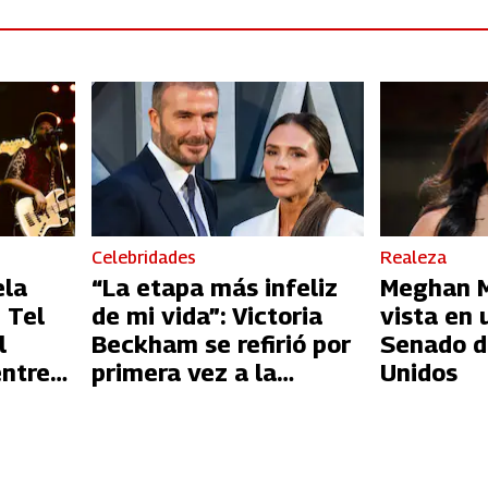
Celebridades
Realeza
ela
“La etapa más infeliz
Meghan Ma
 Tel
de mi vida”: Victoria
vista en 
l
Beckham se refirió por
Senado d
entre
primera vez a la
Unidos
l
infidelidad de David
Beckham