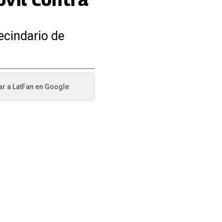
ecindario de
ar a
LatFan
en Google
va pestaña