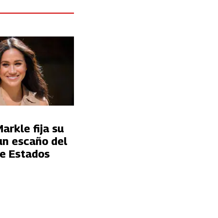
rkle fija su
un escaño del
e Estados