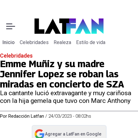
Inicio
Celebridades
Realeza
Estilo de vida
Celebridades
Emme Muñiz y su madre
Jennifer Lopez se roban las
miradas en concierto de SZA
La cantante lució extravagante y muy cariñosa
con la hija gemela que tuvo con Marc Anthony
Por
Redacción Latfan
/
24/03/2023 - 08:02hs
Agregar a
LatFan
en Google
abre en nueva pestaña