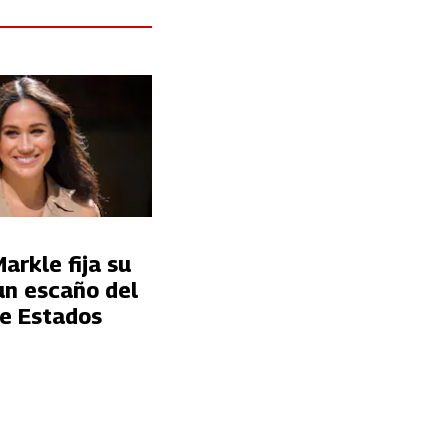
rkle fija su
un escaño del
e Estados