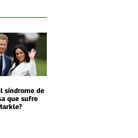
el síndrome de
sa que sufre
arkle?