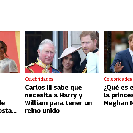
Celebridades
Celebridades
Carlos III sabe que
¿Qué es 
necesita a Harry y
la prince
de
William para tener un
Meghan M
osta
reino unido