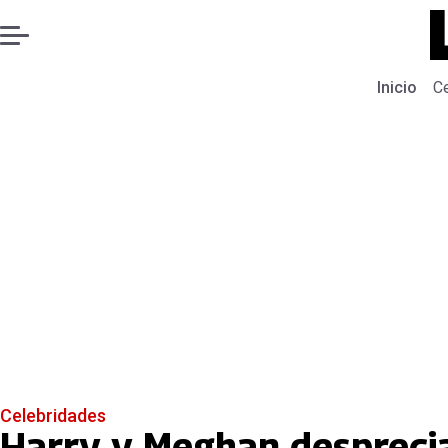
Inicio
C
Celebridades
Harry y Meghan despreciar