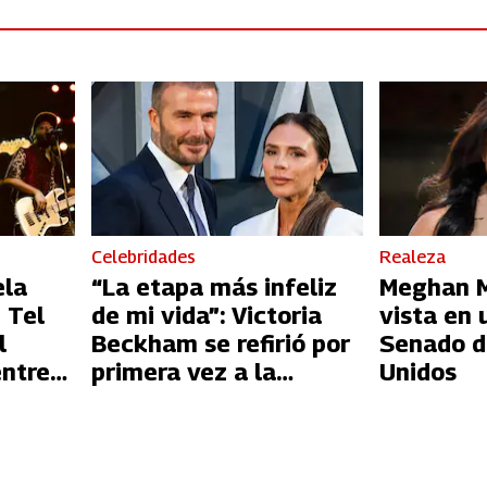
Celebridades
Realeza
ela
“La etapa más infeliz
Meghan Ma
 Tel
de mi vida”: Victoria
vista en 
l
Beckham se refirió por
Senado d
entre
primera vez a la
Unidos
l
infidelidad de David
Beckham