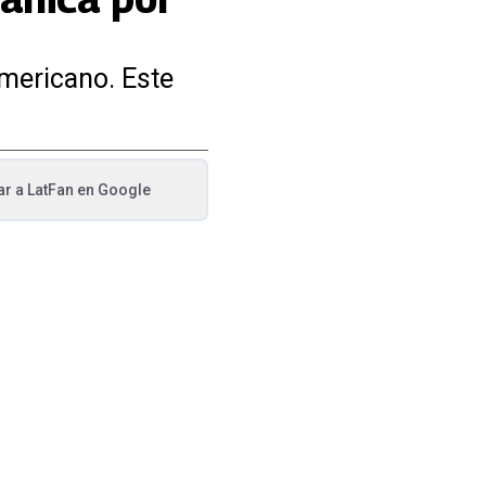
americano. Este
ar a
LatFan
en Google
va pestaña