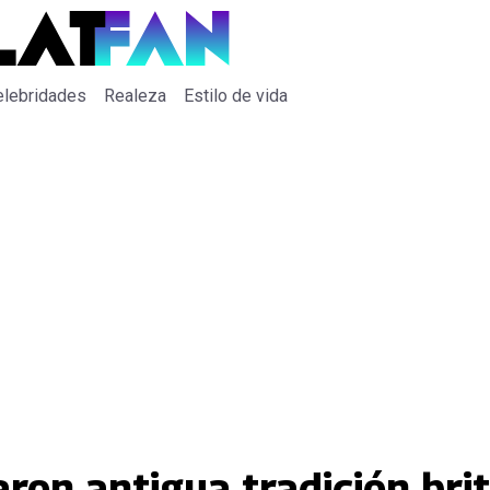
elebridades
Realeza
Estilo de vida
on antigua tradición brit