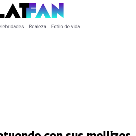
elebridades
Realeza
Estilo de vida
atuendo con sus mellizos,