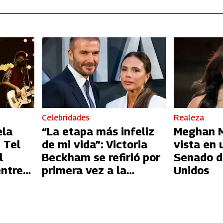
Celebridades
Realeza
ela
“La etapa más infeliz
Meghan Ma
 Tel
de mi vida”: Victoria
vista en 
l
Beckham se refirió por
Senado d
entre
primera vez a la
Unidos
l
infidelidad de David
Beckham