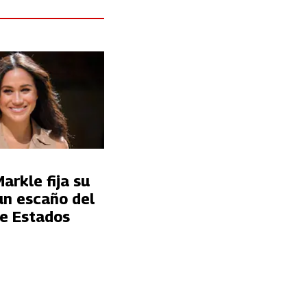
rkle fija su
un escaño del
e Estados