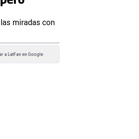
 las miradas con
ar a
LatFan
en Google
va pestaña