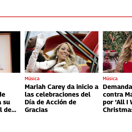
Música
Música
Mariah Carey da inicio a
Demanda 
de
las celebraciones del
contra M
a su
Día de Acción de
por ‘All I
l de
Gracias
Christmas
lia
giro