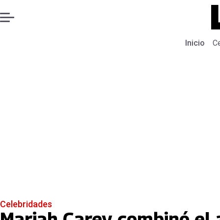
Inicio
C
Celebridades
Mariah Carey combinó el 