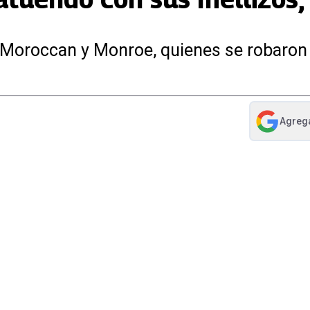
a Moroccan y Monroe, quienes se robaron
Agreg
abre en nue