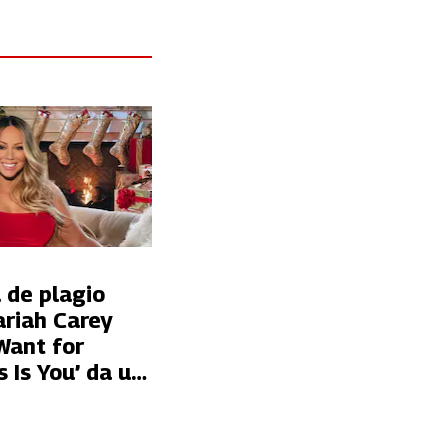
de plagio
ariah Carey
 Want for
 Is You’ da un