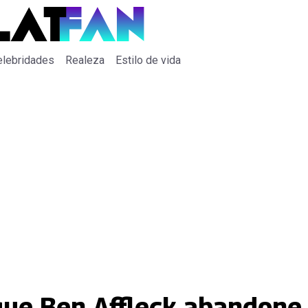
elebridades
Realeza
Estilo de vida
que Ben Affleck abandone