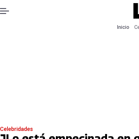
Inicio
C
Celebridades
JLo está empecinada en 