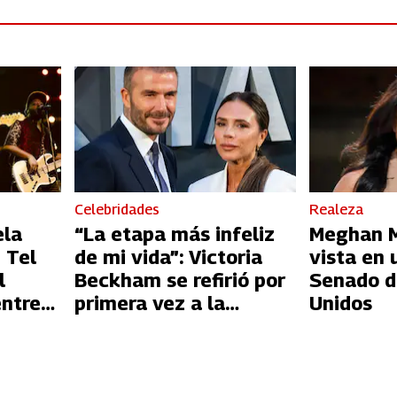
Celebridades
Realeza
ela
“La etapa más infeliz
Meghan Ma
 Tel
de mi vida”: Victoria
vista en 
l
Beckham se refirió por
Senado d
entre
primera vez a la
Unidos
l
infidelidad de David
Beckham