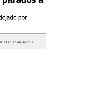
 dejado por
ar a
LatFan
en Google
va pestaña