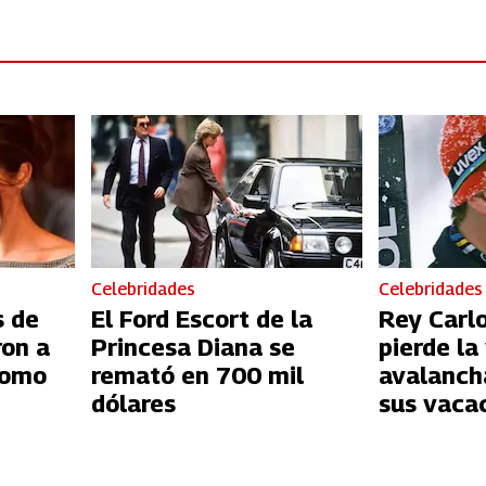
Celebridades
Celebridades
s de
El Ford Escort de la
Rey Carlos
ron a
Princesa Diana se
pierde la
como
remató en 700 mil
avalanch
dólares
sus vaca