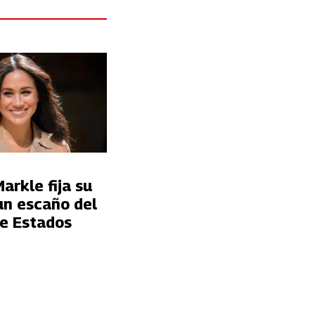
rkle fija su
un escaño del
e Estados