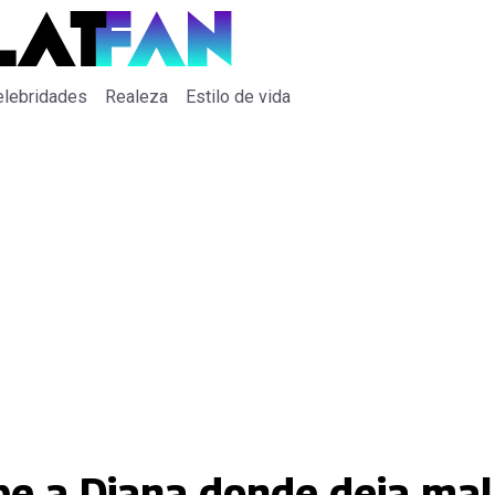
elebridades
Realeza
Estilo de vida
ipe a Diana donde deja ma