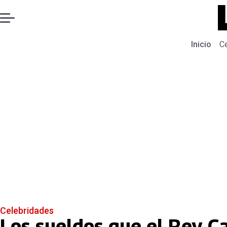
Inicio
C
Celebridades
Los sueldos que el Rey Car