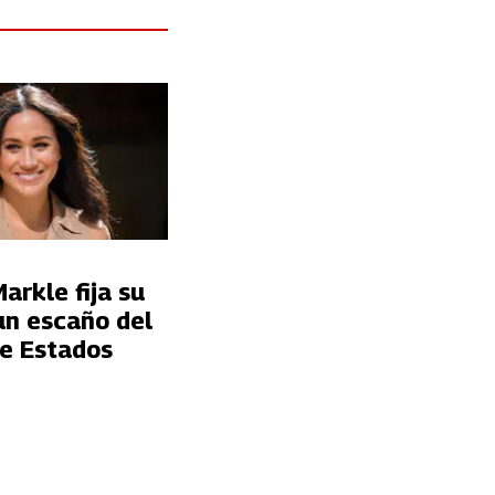
rkle fija su
un escaño del
e Estados