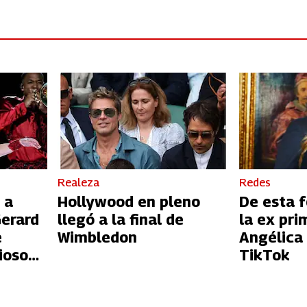
Realeza
Redes
 a
Hollywood en pleno
De esta 
Gerard
llegó a la final de
la ex pr
e
Wimbledon
Angélica
gioso
TikTok