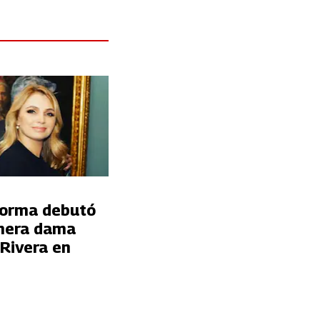
forma debutó
imera dama
 Rivera en