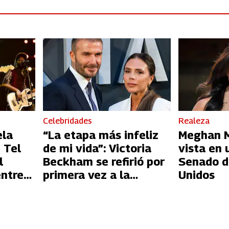
Celebridades
Realeza
ela
“La etapa más infeliz
Meghan Ma
 Tel
de mi vida”: Victoria
vista en 
l
Beckham se refirió por
Senado d
entre
primera vez a la
Unidos
l
infidelidad de David
Beckham