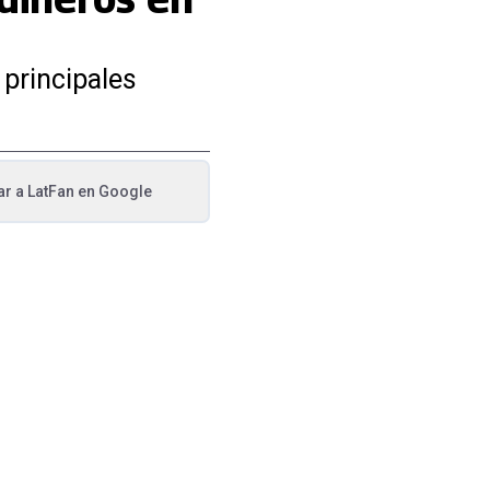
 principales
ar a
LatFan
en Google
va pestaña