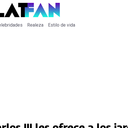
elebridades
Realeza
Estilo de vida
los III les ofrece a los ja