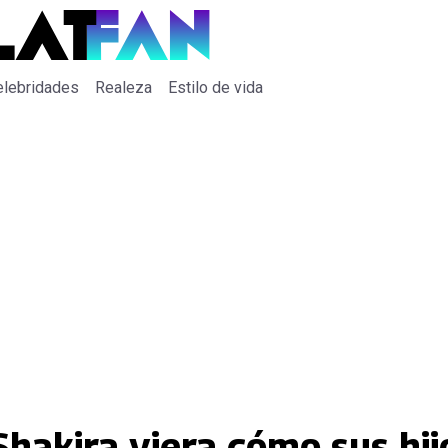
elebridades
Realeza
Estilo de vida
Shakira viera cómo sus hi