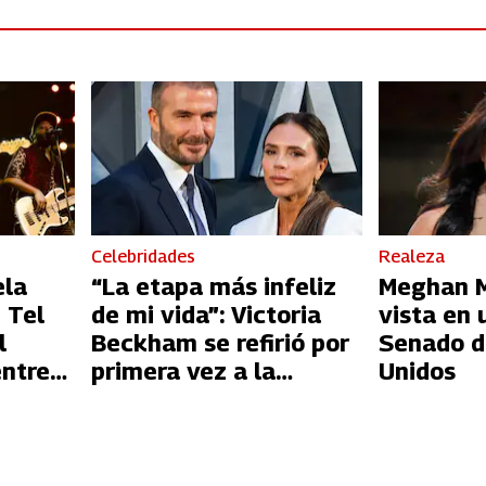
Celebridades
Realeza
ela
“La etapa más infeliz
Meghan Ma
 Tel
de mi vida”: Victoria
vista en 
l
Beckham se refirió por
Senado d
entre
primera vez a la
Unidos
l
infidelidad de David
Beckham