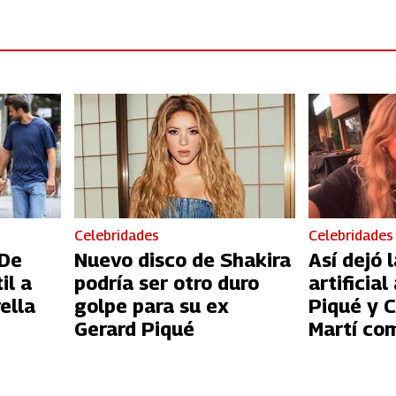
Celebridades
Celebridades
 De
Nuevo disco de Shakira
Así dejó 
il a
podría ser otro duro
artificial
ella
golpe para su ex
Piqué y C
Gerard Piqué
Martí co
Barbie si
muñecos