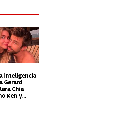
la inteligencia
 a Gerard
lara Chía
mo Ken y
 fueran