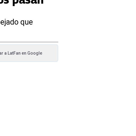
dejado que
ar a
LatFan
en Google
va pestaña