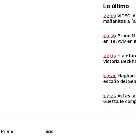
Lo último
VIDEO: A
22:19
mañanitas a fa
concierto, lo h
Bruno M
18:59
en Tel Aviv en 
entre Palestina
“La etap
22:03
Victoria Beckha
vez a la infid
Meghan M
13:21
escaño del Se
Así es l
17:25
Guetta le comp
60 millones de
abre en nueva pestaña
Prime
Inicio