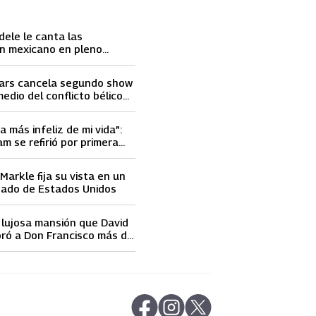
dele le canta las
n mexicano en pleno
ace llorar
ars cancela segundo show
medio del conflicto bélico
 e Israel
a más infeliz de mi vida”:
m se refirió por primera
elidad de David Beckham
arkle fija su vista en un
nado de Estados Unidos
a lujosa mansión que David
ró a Don Francisco más de
 dólares
abre en nueva pestaña
abre en nueva pestaña
abre en nueva pestaña