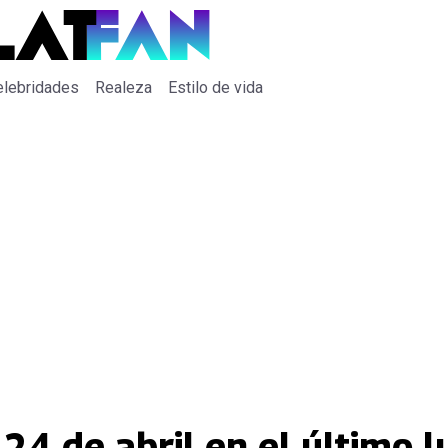
elebridades
Realeza
Estilo de vida
24 de abril en el último l