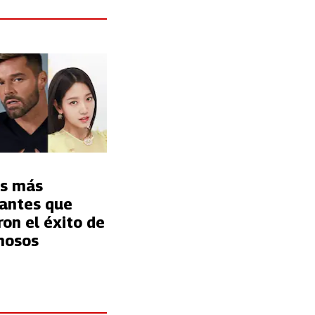
os más
antes que
on el éxito de
mosos