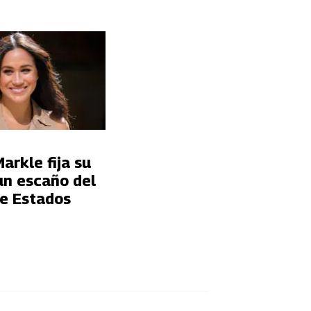
rkle fija su
un escaño del
e Estados