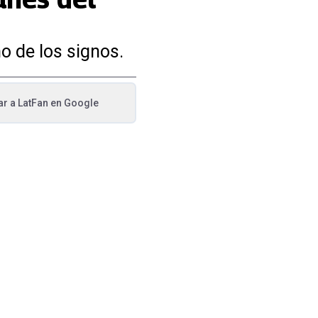
o de los signos.
ar a
LatFan
en Google
va pestaña