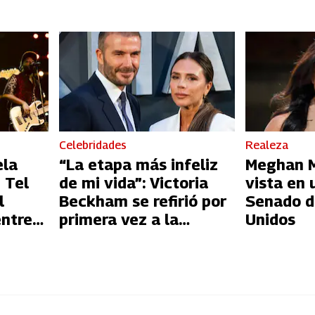
Celebridades
Realeza
ela
“La etapa más infeliz
Meghan Ma
 Tel
de mi vida”: Victoria
vista en 
l
Beckham se refirió por
Senado d
entre
primera vez a la
Unidos
l
infidelidad de David
Beckham