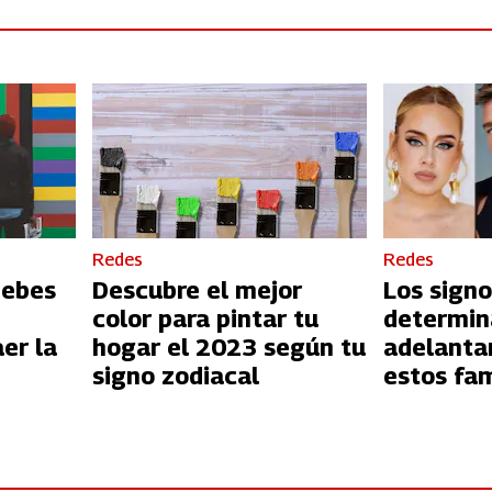
Redes
Redes
debes
Descubre el mejor
Los sign
color para pintar tu
determin
er la
hogar el 2023 según tu
adelantar
signo zodiacal
estos fa