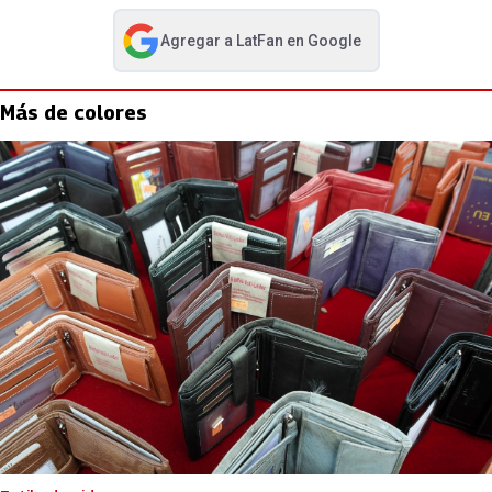
Agregar a
LatFan
en Google
abre en nueva pestaña
Más de colores