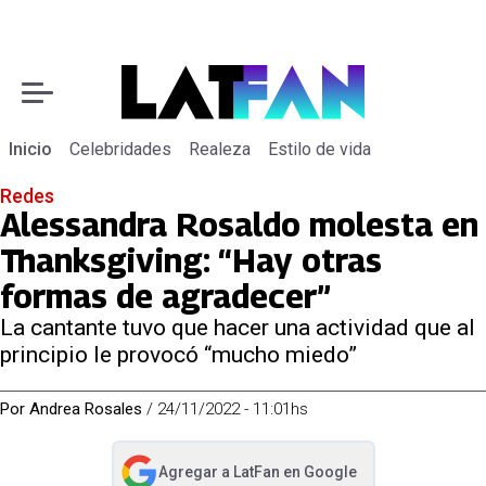
Inicio
Celebridades
Realeza
Estilo de vida
Redes
Alessandra Rosaldo molesta en
Thanksgiving: “Hay otras
formas de agradecer”
La cantante tuvo que hacer una actividad que al
principio le provocó “mucho miedo”
Por
Andrea Rosales
/
24/11/2022 - 11:01hs
Agregar a
LatFan
en Google
abre en nueva pestaña